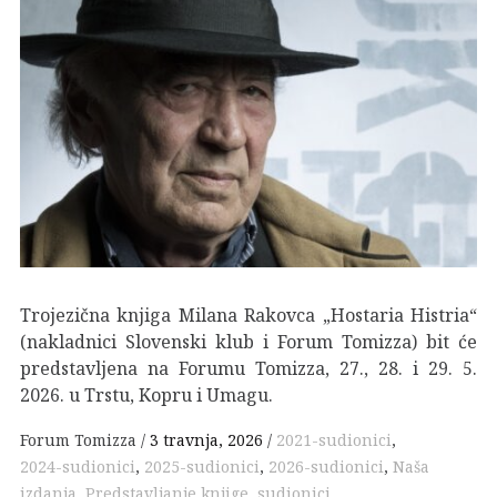
Trojezična knjiga Milana Rakovca „Hostaria Histria“
(nakladnici Slovenski klub i Forum Tomizza) bit će
predstavljena na Forumu Tomizza, 27., 28. i 29. 5.
2026. u Trstu, Kopru i Umagu.
Forum Tomizza
3 travnja, 2026
2021-sudionici
,
2024-sudionici
,
2025-sudionici
,
2026-sudionici
,
Naša
izdanja
,
Predstavljanje knjige
,
sudionici