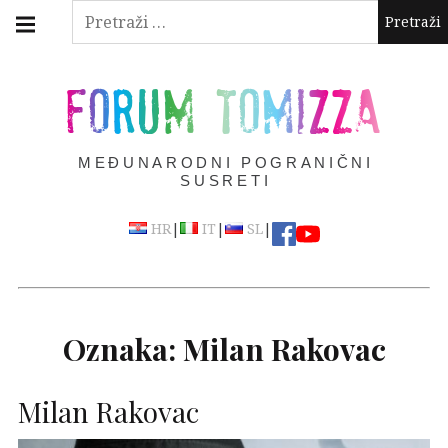
Skip
Main
Pretraži:
navigation
to
Menu
content
FORUM TOMIZZA
MEĐUNARODNI POGRANIČNI
SUSRETI
|
|
|
HR
IT
SL
Oznaka:
Milan Rakovac
Milan Rakovac